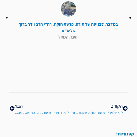
במדבר
,
לבניינה של תורה
,
פרשת חוקת
,
רה"י הרב וידר ברוך
שליט"א
ישיבת הכותל
קודם
הבא
הקודם
הבא
להאזין לרש"י – פרשת חקת | ההשפעות מרחיקות הלכת של חטא מי מריבה
להאזין לרש"י – פרשת פנחס | כשהאויב נראה כאוהב
קטגוריות: