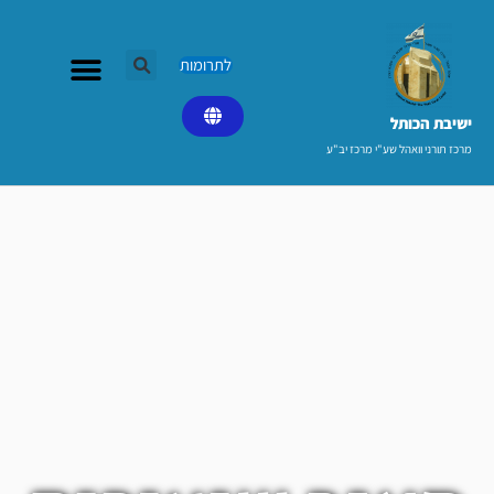
ילוג
תוכן
לתרומות
ישיבת הכותל​
מרכז תורני וואהל שע"י מרכז יב"ע