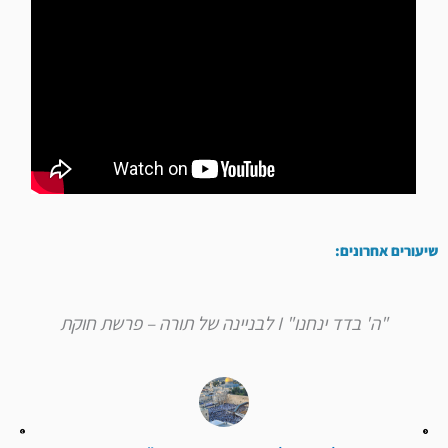
שיעורים אחרונים:
"ה' בדד ינחנו" I לבניינה של תורה – פרשת חוקת