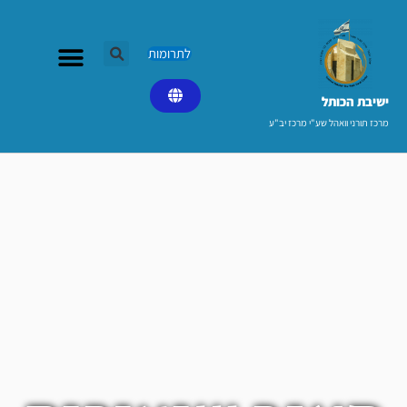
ילוג
תוכן
לתרומות
ישיבת הכותל​
מרכז תורני וואהל שע"י מרכז יב"ע