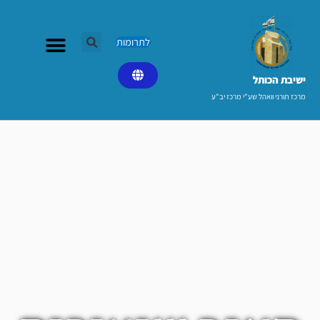
ילוג
תוכן
לתרומות
ישיבת הכותל​
מרכז תורני וואהל שע"י מרכז יב"ע