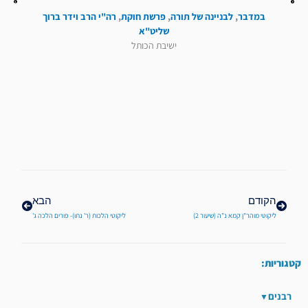
במדבר
,
לבניינה של תורה
,
פרשת חוקת
,
רה"י הרב וידר ברוך
שליט"א
ישיבת הכותל
קודם
הבא
הקודם
הבא
ליקוטי מוהר"ן קמא נ"ה (שיעור 2)
ליקוטי הלכות (ר' נתו)- פורים הלכה ג'
קטגוריות:
רבנים