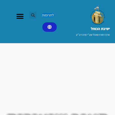
ילוג
תוכן
לתרומות
ישיבת הכותל​
מרכז תורני וואהל שע"י מרכז יב"ע