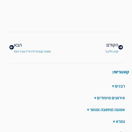
קודם
הבא
הקודם
הבא
קורע חלק ב'
שמונה קבצים להראי"ה עניני פסח
קטגוריות:
רבנים
אירועים מיוחדים
אמונה מחשבה ומוסר
גמרא