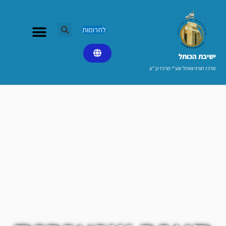
ילוג
תוכן
לתרומות
ישיבת הכותל​
מרכז תורני וואהל שע"י מרכז יב"ע