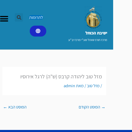
לתרומות
ישיבת הכותל​
מרכז תורני וואהל שע"י מרכז יב"ע
מזל טוב ליהודה קרבס (ש"ה) לרגל אירוסיו
/
מזל טוב
/ מאת
admin
→
הפוסט הקודם
הפוסט הבא
←