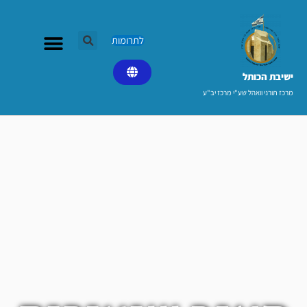
ילוג
תוכן
לתרומות
ישיבת הכותל​
מרכז תורני וואהל שע"י מרכז יב"ע