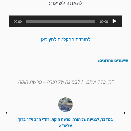
להאזנה לשיעור:
נגן
00:00
00:00
אודיו
להורדת ההקלטה לחץ כאן
שיעורים אחרונים:
"ה' בדד ינחנו" I לבניינה של תורה – פרשת חוקת
במדבר
,
לבניינה של תורה
,
פרשת חוקת
,
רה"י הרב וידר ברוך
שליט"א