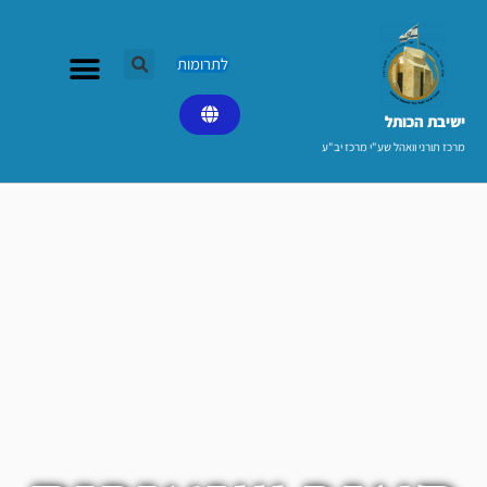
ילוג
תוכן
לתרומות
ישיבת הכותל​
מרכז תורני וואהל שע"י מרכז יב"ע