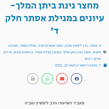
מחצר גינת ביתן המלך-
עיונים במגילת אסתר חלק
ד'
4
,
אסתר
,
הרב ליפשיץ טוביה
,
מאגר שיעורים תורני
,
מגילת אסתר
,
מועדים
וזמנים
,
מחצר גינת ביתן המלך- עיונים במגילת אסתר
,
נביאים וכתובים
,
סדרות
,
פורים
,
רבנים
ה׳ בשבט ה׳תשפ״א (ינואר 18, 2021)
מעביר השיעור: הרב ליפשיץ טוביה