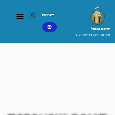
ילוג
תוכן
לתרומות
ישיבת הכותל​
מרכז תורני וואהל שע"י מרכז יב"ע