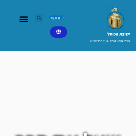
ילוג
תוכן
לתרומות
ישיבת הכותל​
מרכז תורני וואהל שע"י מרכז יב"ע