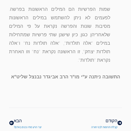
שמות הפרשיות הם המילים הראשונות בפרשה.
לפעמים לא ניתן להשתמש במילים הראשונות
מסיבות שונות והפרשה נקראת על פי המילים
שלאחריהן. כגון, כיון שישנן שתי פרשיות שמתחילות
במילים "אלה תולדות", "אלה תולדות נח" ו"אלה
תולדות יצחק", זו הראשונה נקראת "נח" וזו האחרת
נקראת "תולדות".
התשובה ניתנה ע"י מו"ר הרב אביגדר נבנצל שליט"א
קודם
הבא
הקודם
הבא
קבלת תרומות לבני תורה
יצר הרע מתי נכנס באדם?