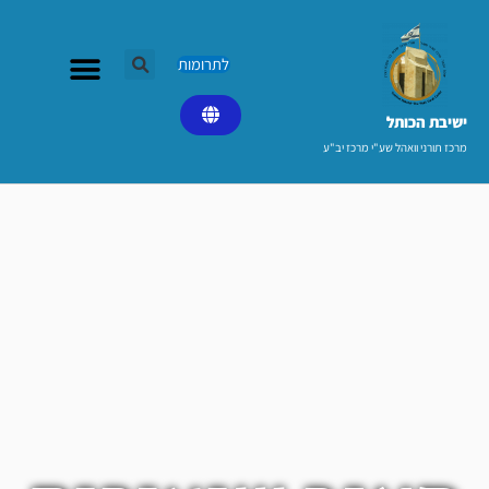
ילוג
תוכן
לתרומות
ישיבת הכותל​
מרכז תורני וואהל שע"י מרכז יב"ע