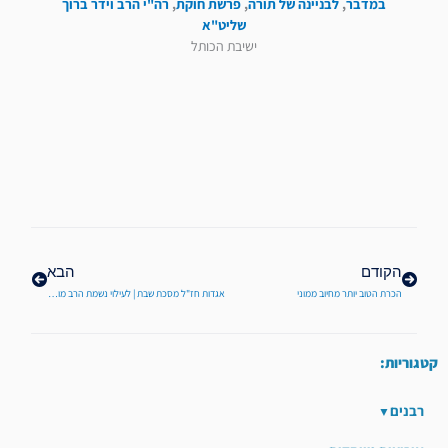
במדבר
,
לבניינה של תורה
,
פרשת חוקת
,
רה"י הרב וידר ברוך
שליט"א
ישיבת הכותל
קודם
הבא
הקודם
הבא
הכרת הטוב יותר מחיוב ממוני
אגדות חז"ל מסכת שבת | לעילוי נשמת הרב מורדכי שטרנברג זצ"ל
קטגוריות:
רבנים