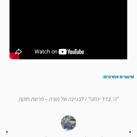
שיעורים אחרונים:
"ה' בדד ינחנו" I לבניינה של תורה – פרשת חוקת