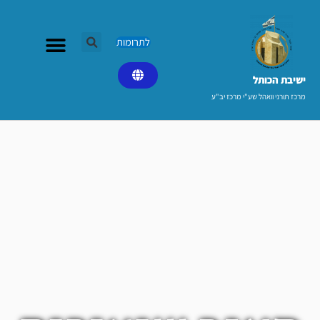
ילוג
תוכן
לתרומות
ישיבת הכותל​
מרכז תורני וואהל שע"י מרכז יב"ע