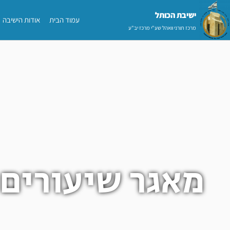
ילוג
ישיבת הכותל​
עמוד הבית
אודות הישיבה
תוכן
מרכז תורני וואהל שע"י מרכז יב"ע
מאגר שיעורים