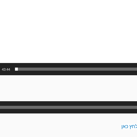
43:44
נגן
אודיו
חץ כאן