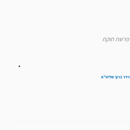
להגביר
או
להנמיך
עוצמת
שמע.
וידר ברוך שליט"א
הבא