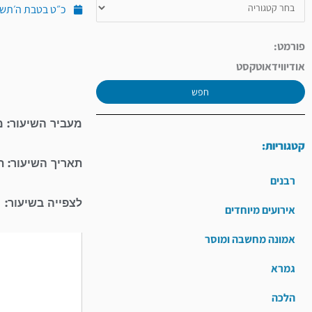
כ״ט בטבת ה׳תשע״ד (י
פורמט:
אודיו
וידאו
טקסט
חפש
מעביר השיעור: מ
קטגוריות:
תאריך השיעור: 
רבנים
לצפייה בשיעור:
אירועים מיוחדים
אמונה מחשבה ומוסר
נגן
וידאו
גמרא
הלכה