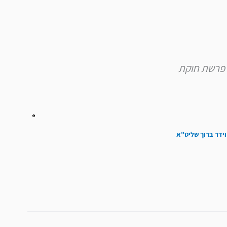
להגביר
או
להנמיך
עוצמת
שמע.
וידר ברוך שליט"א
הבא