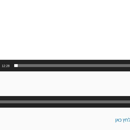
12:28
נגן
אודיו
חץ כאן