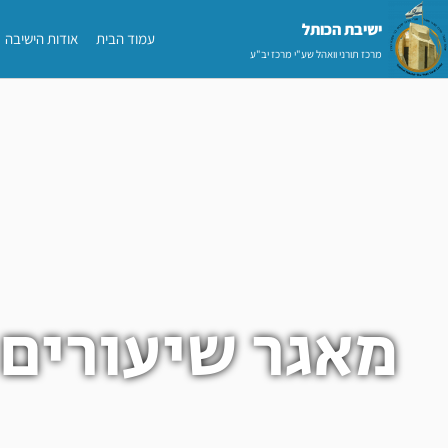
ילוג
ישיבת הכותל​
עמוד הבית
אודות הישיבה
תוכן
מרכז תורני וואהל שע"י מרכז יב"ע
מאגר שיעורים