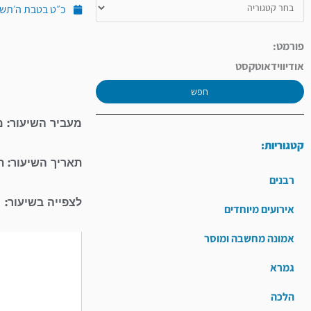
כ״ט בטבת ה׳תשע״ד (י
פורמט:
אודיו
וידאו
טקסט
חפש
מעביר השיעור: מ
קטגוריות:
תאריך השיעור: 
רבנים
לצפייה בשיעור:
אירועים מיוחדים
אמונה מחשבה ומוסר
נגן
וידאו
גמרא
הלכה