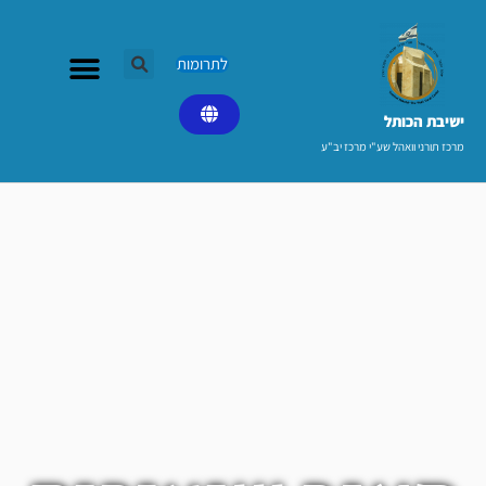
ילוג
תוכן
לתרומות
ישיבת הכותל​
מרכז תורני וואהל שע"י מרכז יב"ע