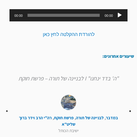
נגן
00:00
00:00
אודיו
להורדת ההקלטה לחץ כאן
שיעורים אחרונים:
"ה' בדד ינחנו" I לבניינה של תורה – פרשת חוקת
במדבר
,
לבניינה של תורה
,
פרשת חוקת
,
רה"י הרב וידר ברוך
שליט"א
ישיבת הכותל