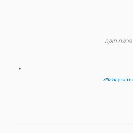
להגביר
או
להנמיך
עוצמת
שמע.
וידר ברוך שליט"א
הבא