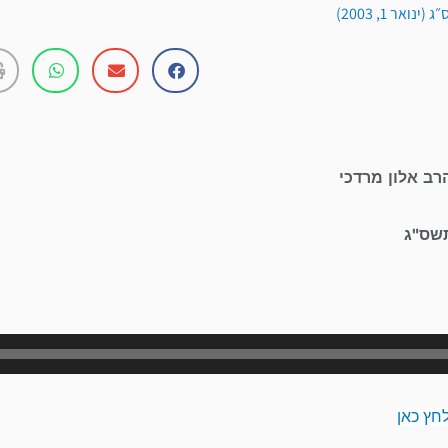
ואר 1, 2003)
רב אלון מרדכי
תשס"ג
נגן
אודיו
חץ כאן