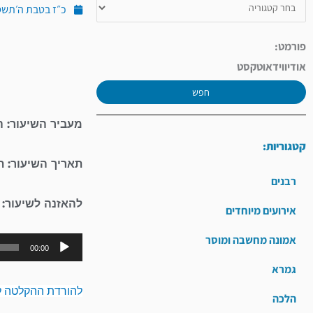
כ״ז בטבת ה׳תשס״ג (ינ
פורמט:
אודיו
וידאו
טקסט
חפש
מעביר השיעור: ה
קטגוריות:
תאריך השיעור: 
רבנים
להאזנה לשיעור:
אירועים מיוחדים
אמונה מחשבה ומוסר
00:00
גמרא
להורדת ההקלטה ל
הלכה