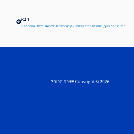
הבא
הבא
"ישובו המה אליך, ואתה לא תשוב אליהם" – קירוב רחוקים | לפרשת וישלח | שיעור כתוב
Copyright © 2026 ישיבת הכותל