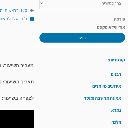
120
,
בראשית
,
הר
ה׳ בכסלו ה׳תשפ״ה (ד
פורמט:
אודיו
וידאו
טקסט
חפש
קטגוריות:
מעביר השיעור: ה
רבנים
תאריך השיעור: 
אירועים מיוחדים
אמונה מחשבה ומוסר
לצפייה בשיעור:
גמרא
הלכה