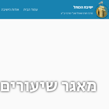
ילוג
ישיבת הכותל​
עמוד הבית
אודות הישיבה
תוכן
מרכז תורני וואהל שע"י מרכז יב"ע
מאגר שיעורים