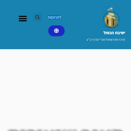
ילוג
תוכן
לתרומות
ישיבת הכותל​
מרכז תורני וואהל שע"י מרכז יב"ע