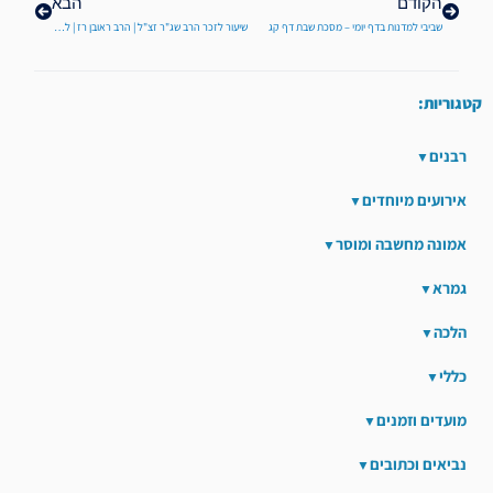
הקודם
הבא
שביבי למדנות בדף יומי – מסכת שבת דף קג
שיעור לזכר הרב שג"ר זצ"ל | הרב ראובן רז | ליקוטי מוהר"ן קמ"א ס"ח-ס"ט
קטגוריות:
רבנים
אירועים מיוחדים
אמונה מחשבה ומוסר
גמרא
הלכה
כללי
מועדים וזמנים
נביאים וכתובים