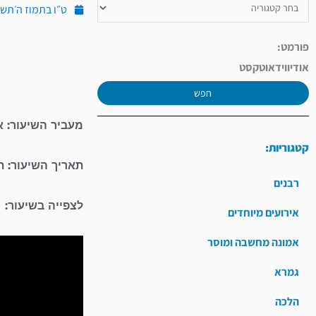
ט״ו בתמוז ה׳תש״פ (יול
פורמט:
אודיו
וידאו
טקסט
חפש
מעביר השיעור: א
קטגוריות:
תאריך השיעור: ת
רבנים
לצפייה בשיעור:
אירועים מיוחדים
אמונה מחשבה ומוסר
גמרא
הלכה