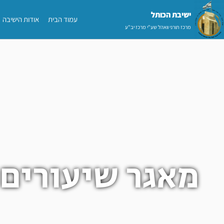
ילוג
ישיבת הכותל​
עמוד הבית
אודות הישיבה
תוכן
מרכז תורני וואהל שע"י מרכז יב"ע
מאגר שיעורים