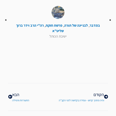
במדבר
,
לבניינה של תורה
,
פרשת חוקת
,
רה"י הרב וידר ברוך
שליט"א
ישיבת הכותל
קודם
הבא
הקודם
הבא
והיה מחניך קדוש – עמידה בקדושה לפני הקב"ה
התעוררות ותפילה