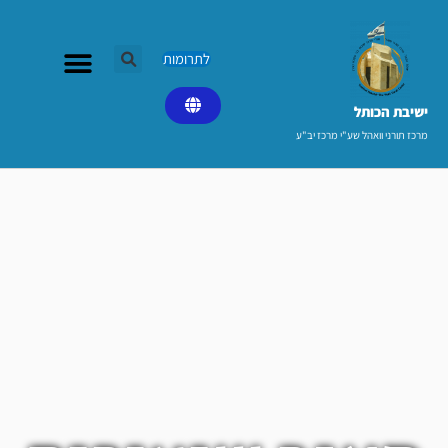
ילוג
תוכן
לתרומות
ישיבת הכותל​
מרכז תורני וואהל שע"י מרכז יב"ע