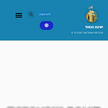
ילוג
תוכן
לתרומות
ישיבת הכותל​
מרכז תורני וואהל שע"י מרכז יב"ע