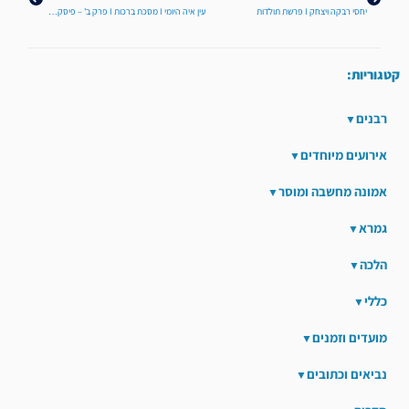
יחסי רבקה ויצחק I פרשת תולדות
עין איה היומי I מסכת ברכות I פרק ב' – פיסקה ס"ב
קטגוריות:
רבנים
אירועים מיוחדים
אמונה מחשבה ומוסר
גמרא
הלכה
כללי
מועדים וזמנים
נביאים וכתובים