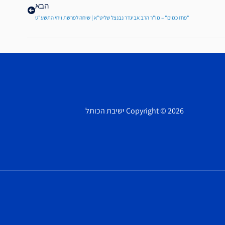
הבא
"פחז כמים" – מו"ר הרב אביגדר נבנצל שליט"א | שיחה לפרשת ויחי התשע"ט
Copyright © 2026 ישיבת הכותל