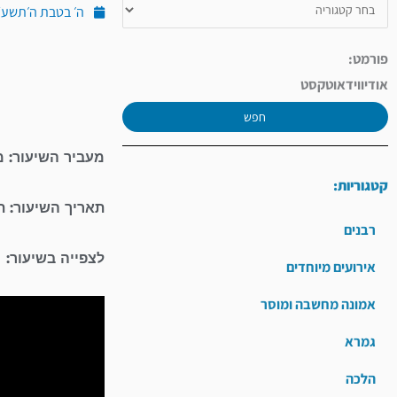
ה׳ בטבת ה׳תשע״ט (דצ
פורמט:
אודיו
וידאו
טקסט
חפש
מעביר השיעור: מ
קטגוריות:
תאריך השיעור: 
רבנים
לצפייה בשיעור:
אירועים מיוחדים
אמונה מחשבה ומוסר
גמרא
הלכה