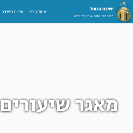
ילוג
ישיבת הכותל​
עמוד הבית
אודות הישיבה
תוכן
מרכז תורני וואהל שע"י מרכז יב"ע
מאגר שיעורים