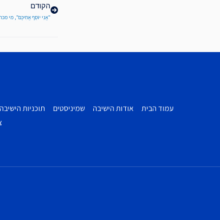
הקודם
"אֲנִי יוֹסֵף אֲחִיכֶם", מי מ
עמוד הבית
אודות הישיבה
שמיניסטים
תוכניות הישיבה
צ