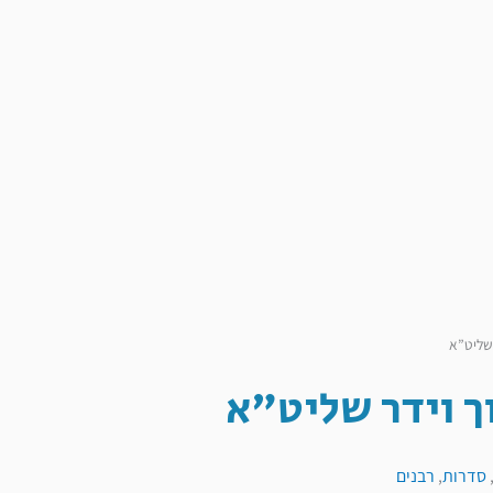
 שליט”א
ך וידר שליט"א
סדרות
,
רבנים