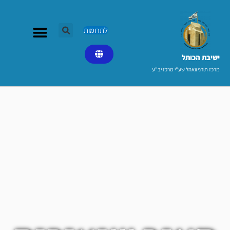
ילוג
תוכן
לתרומות
ישיבת הכותל​
מרכז תורני וואהל שע"י מרכז יב"ע