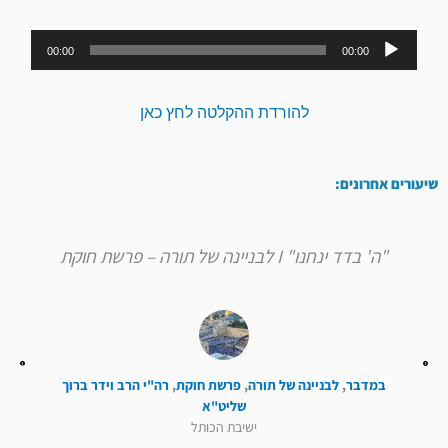
נגן
00:00
00:00
אודיו
להורדת ההקלטה לחץ כאן
שיעורים אחרונים:
"ה' בדד ינחנו" I לבניינה של תורה – פרשת חוקת
במדבר
,
לבניינה של תורה
,
פרשת חוקת
,
רה"י הרב וידר ברוך
שליט"א
ישיבת הכותל