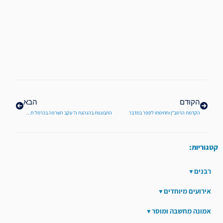
קודם
הבא
הקודם
הבא
הקדמת הרמב"ן וחתימתו לספר במדבר
התבוננות בהנהגת ה' עקב השרפה בכרמל חלק א'
קטגוריות:
רבנים
אירועים מיוחדים
אמונה מחשבה ומוסר