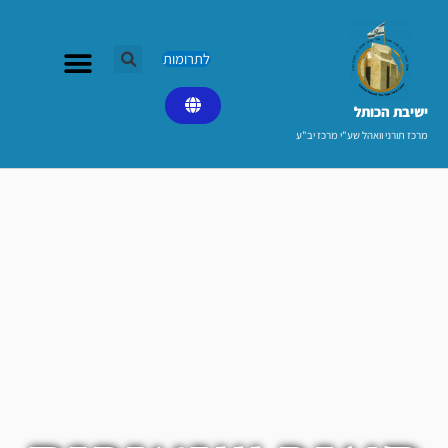
ילוג
תוכן
לתרומות
ישיבת הכותל​
מרכז תורני וואהל שע"י מרכז יב"ע