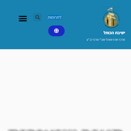
ילוג
תוכן
לתרומות
ישיבת הכותל​
מרכז תורני וואהל שע"י מרכז יב"ע