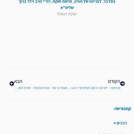
במדבר
,
לבניינה של תורה
,
פרשת חוקת
,
רה"י הרב וידר ברוך
שליט"א
ישיבת הכותל
קודם
הבא
הקודם
הבא
מן המיצר – למרחב-יה (18) | שיחת מו"ר הרב וידר – כב' שבט תשפ"א
מעמד הר סיני – אורות מהכותל – יסודות אמונה לפרשת יתרו מפי מו"ר הרב ברוך וידר
קטגוריות:
רבנים