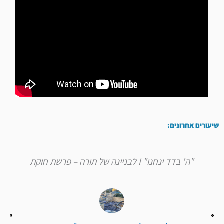
שיעורים אחרונים:
"ה' בדד ינחנו" I לבניינה של תורה – פרשת חוקת