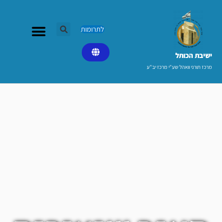
ילוג
תוכן
לתרומות
ישיבת הכותל​
מרכז תורני וואהל שע"י מרכז יב"ע