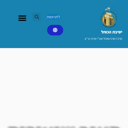
ילוג
תוכן
לתרומות
ישיבת הכותל​
מרכז תורני וואהל שע"י מרכז יב"ע