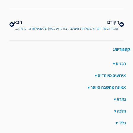
הקודם
הבא
"יוממה" עם מו"ר הגר"א נבנצל והרב חיים סבתו I פורים משולש תשפ"ה
בית מדרש מגויס | לבניינה של תורה – פרשת ויקהל – שבת פרה
קטגוריות:
רבנים
אירועים מיוחדים
אמונה מחשבה ומוסר
גמרא
הלכה
כללי