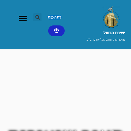
ילוג
תוכן
לתרומות
ישיבת הכותל​
מרכז תורני וואהל שע"י מרכז יב"ע