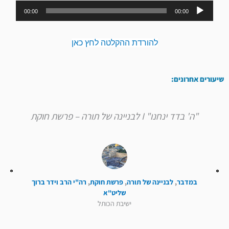
נגן
00:00
00:00
אודיו
להורדת ההקלטה לחץ כאן
שיעורים אחרונים:
"ה' בדד ינחנו" I לבניינה של תורה – פרשת חוקת
במדבר
,
לבניינה של תורה
,
פרשת חוקת
,
רה"י הרב וידר ברוך
שליט"א
ישיבת הכותל