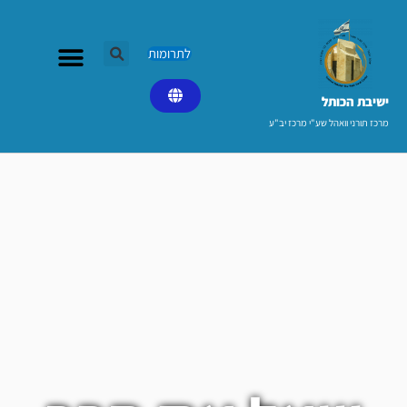
ילוג
תוכן
לתרומות
ישיבת הכותל​
מרכז תורני וואהל שע"י מרכז יב"ע