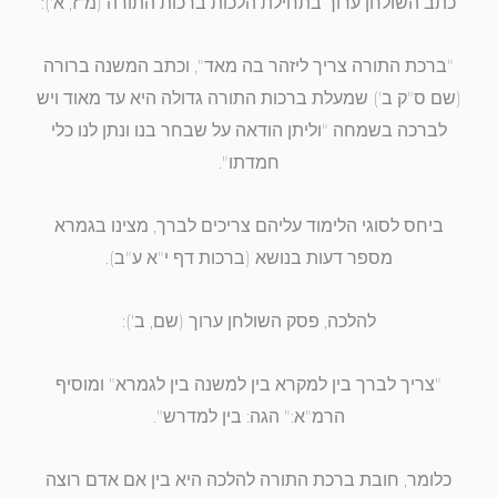
כתב השולחן ערוך בתחילת הלכות ברכות התורה (מ"ז, א'):
"ברכת התורה צריך ליזהר בה מאד", וכתב המשנה ברורה
(שם ס"ק ב') שמעלת ברכות התורה גדולה היא עד מאוד ויש
לברכה בשמחה "וליתן הודאה על שבחר בנו ונתן לנו כלי
חמדתו".
ביחס לסוגי הלימוד עליהם צריכים לברך, מצינו בגמרא
מספר דעות בנושא (ברכות דף י"א ע"ב).
להלכה, פסק השולחן ערוך (שם, ב'):
"צריך לברך בין למקרא בין למשנה בין לגמרא" ומוסיף
הרמ"א:" הגה: בין למדרש".
כלומר, חובת ברכת התורה להלכה היא בין אם אדם רוצה