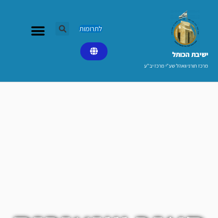
ילוג
תוכן
לתרומות
ישיבת הכותל​
מרכז תורני וואהל שע"י מרכז יב"ע