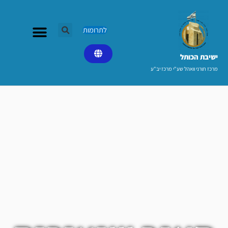
ילוג
תוכן
לתרומות
ישיבת הכותל​
מרכז תורני וואהל שע"י מרכז יב"ע