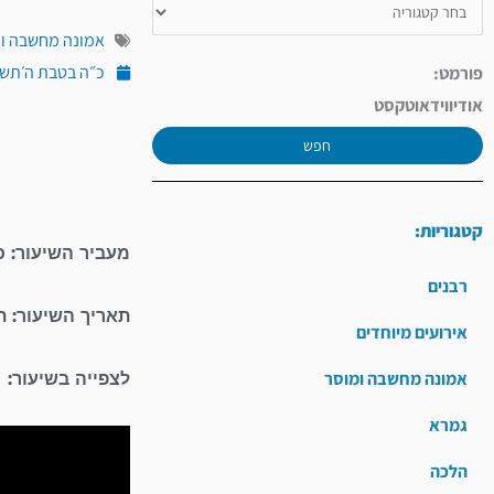
אמונה מחשבה ו
כ״ה בטבת ה׳תשע״א (י
פורמט:
אודיו
וידאו
טקסט
חפש
קטגוריות:
מעביר השיעור: כ
רבנים
תאריך השיעור: 
אירועים מיוחדים
אמונה מחשבה ומוסר
לצפייה בשיעור:
גמרא
נגן
הלכה
וידאו