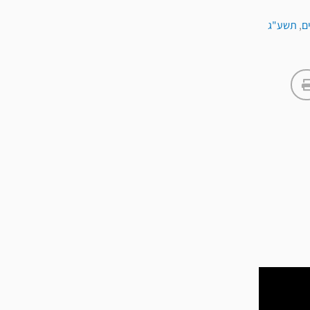
ם
,
תשע"ג