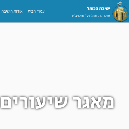
ילוג
ישיבת הכותל​
עמוד הבית
אודות הישיבה
תוכן
מרכז תורני וואהל שע"י מרכז יב"ע
מאגר שיעורים