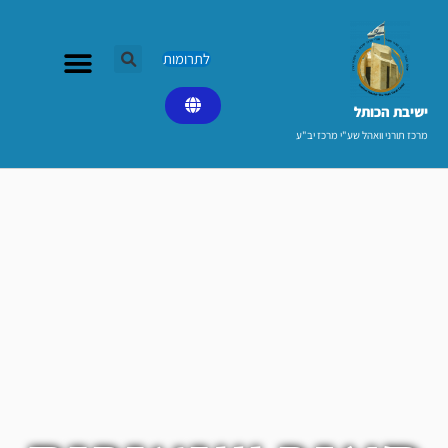
ילוג
תוכן
לתרומות
ישיבת הכותל​
מרכז תורני וואהל שע"י מרכז יב"ע