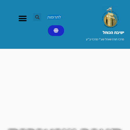
ילוג
תוכן
לתרומות
ישיבת הכותל​
מרכז תורני וואהל שע"י מרכז יב"ע