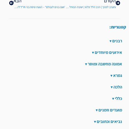
הקודם
הבא
ותערב לפניך | הרב הלל פלאי | ישיבת הכותל תשפ"ג
'ושבו בנים לגבולם" – הגעת טיסת בני חו"ל לזמן אלול תשפ"ב
קטגוריות:
רבנים
אירועים מיוחדים
אמונה מחשבה ומוסר
גמרא
הלכה
כללי
מועדים וזמנים
נביאים וכתובים