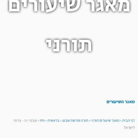
מאגר שיעורים
תורני
מאגר השיעורים
דף הבית
»
מאגר שיעורים תורני
»
תורה ופרשת שבוע
»
בראשית
»
ויחי
»
שִׁבְטֵי יָ-הּ – עֵדוּת
לְיִשְׂרָאֵל