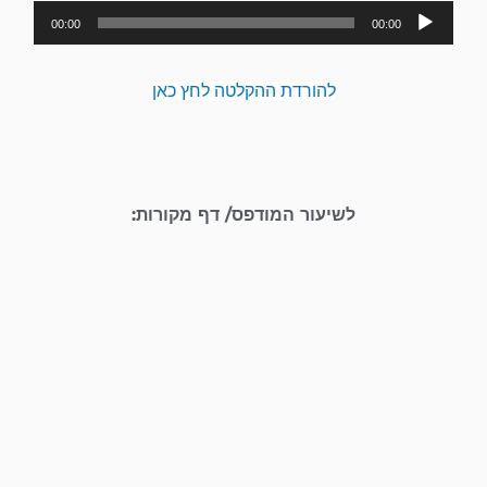
נגן
00:00
00:00
אודיו
להורדת ההקלטה לחץ כאן
לשיעור המודפס/ דף מקורות: