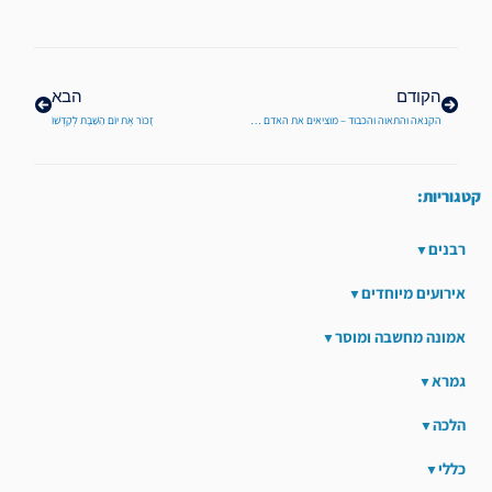
קודם
הבא
הקודם
הבא
הקנאה והתאוה והכבוד – מוציאים את האדם מן העולם
זָכוֹר אֶת יוֹם הַשַּׁבָּת לְקַדְּשׁוֹ
קטגוריות:
רבנים
אירועים מיוחדים
אמונה מחשבה ומוסר
גמרא
הלכה
כללי