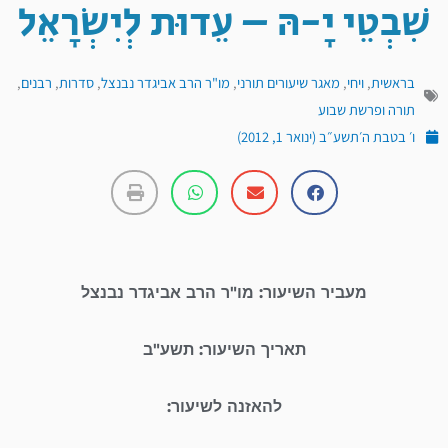
שִׁבְטֵי יָ-הּ – עֵדוּת לְיִשְׂרָאֵל
בראשית
,
ויחי
,
מאגר שיעורים תורני
,
מו"ר הרב אביגדר נבנצל
,
סדרות
,
רבנים
,
תורה ופרשת שבוע
ו׳ בטבת ה׳תשע״ב (ינואר 1, 2012)
מעביר השיעור: מו"ר הרב אביגדר נבנצל
תאריך השיעור: תשע"ב
להאזנה לשיעור: