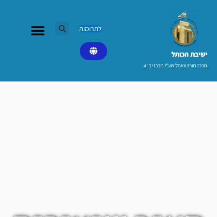
ילוג
תוכן
לתרומות
ישיבת הכותל​
מרכז תורני וואהל שע"י מרכז יב"ע