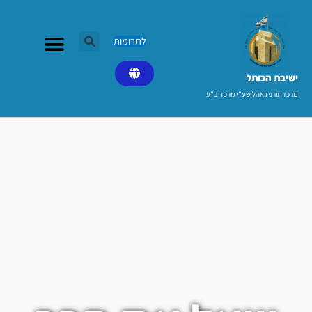
ילוג
תוכן
לתרומות
ישיבת הכותל​
מרכז תורני וואהל שע"י מרכז יב"ע