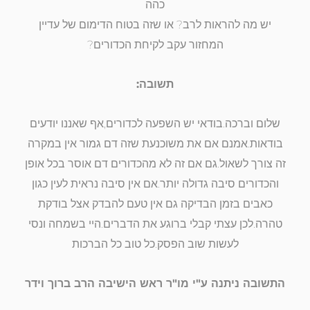
כהה
יש מה להראות לרב? או שזה בטוח הדימום של עדיין
המחזור עקב לקיחת הכדורים?
תשובה:
שלום וברכה.בודאי יש השפעה לכדורים,אף שאננו יודעים
בודאות.אמנם אם את משוכנעת שזה דם גמור אין במקרה
זה צורך לשאול.גם אם זה לא מהכדורים דם אוסר בכל אופן
והכדורים סיבה גדולה יותר.אם אין סיבה נראית לעין כגון
כאבים בזמן הבדיקה גם אין טעם להבדק אצל בודקת
טהרה.לכן עצתי קבלי ברוגע את הדברים.היי בשמחה ונסי
לעשות שוב הפסק.כל טוב כל הברכות
התשובה ניתנה ע"י מו"ר ראש הישיבה הרב ברוך וידר