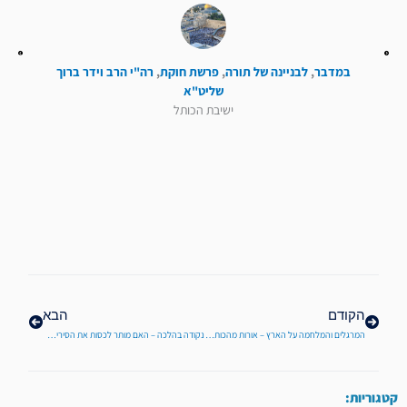
במדבר
,
לבניינה של תורה
,
פרשת חוקת
,
רה"י הרב וידר ברוך
שליט"א
ישיבת הכותל
קודם
הבא
הקודם
הבא
המרגלים והמלחמה על הארץ – אורות מהכותל לפרשת שלח מפי מו"ר ראש ישיבת הכותל- הרב ברוך וידר שליט"א
נקודה בהלכה – האם מותר לכסות את הסירים שעל גבי הפלטה בשמיכה בערב שבת ובשבת?
קטגוריות: