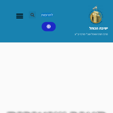
ילוג
תוכן
לתרומות
ישיבת הכותל​
מרכז תורני וואהל שע"י מרכז יב"ע