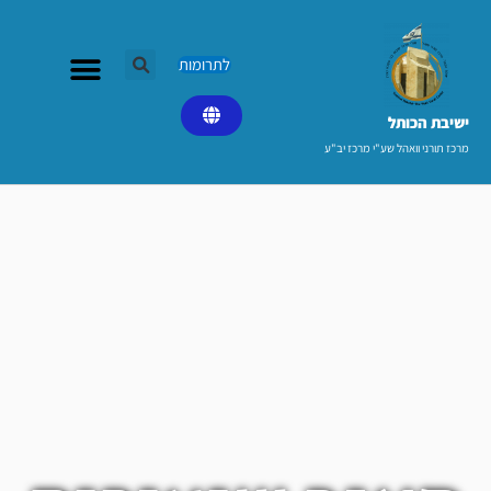
ילוג
תוכן
לתרומות
ישיבת הכותל​
מרכז תורני וואהל שע"י מרכז יב"ע