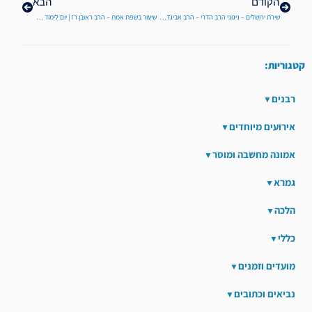
הקודם
הבא
שירת ירושלים – ניגוני הרב הדרי – הרב אביגדר גרוסברג ונכדי הרב הדרי
שיעור בשפת אמת – הרב ראובן רז | יום לימוד בשלושים לפטירת הרב הדרי
קטגוריות:
רבנים
אירועים מיוחדים
אמונה מחשבה ומוסר
גמרא
הלכה
כללי
מועדים וזמנים
נביאים וכתובים