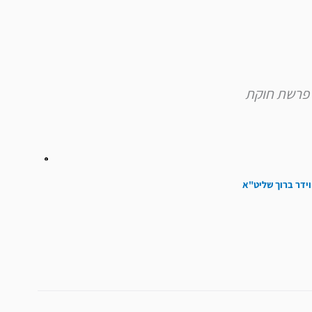
להגביר
או
להנמיך
עוצמת
שמע.
וידר ברוך שליט"א
הבא