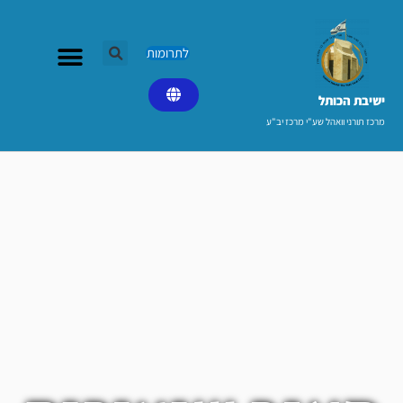
ילוג
תוכן
לתרומות
ישיבת הכותל​
מרכז תורני וואהל שע"י מרכז יב"ע