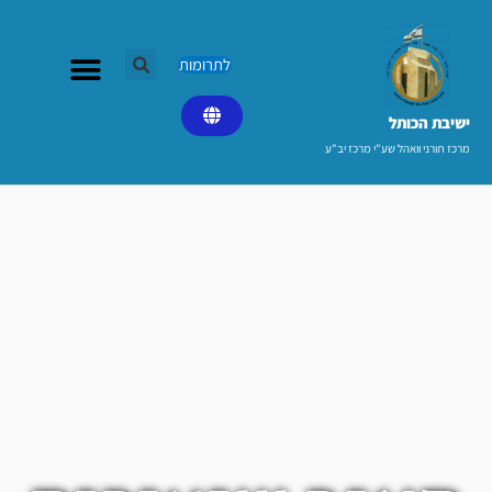
ילוג
תוכן
לתרומות
ישיבת הכותל​
מרכז תורני וואהל שע"י מרכז יב"ע