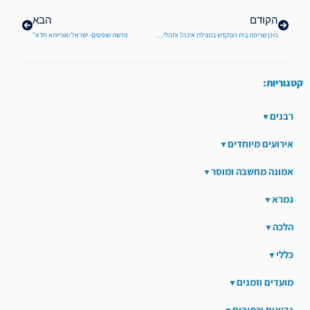
הקודם
הבא
היכן שריפת בית המקדש במגילת איכה? ותהליך החורבן המתמשך
פרשת שופטים- ישראל ואורייתא חדא"
קטגוריות:
רבנים
אירועים מיוחדים
אמונה מחשבה ומוסר
גמרא
הלכה
כללי
מועדים וזמנים
נביאים וכתובים