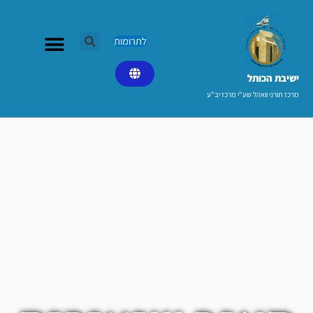
ילוג
תוכן
לתרומות
ישיבת הכותל​
מרכז תורני וואהל שע"י מרכז יב"ע