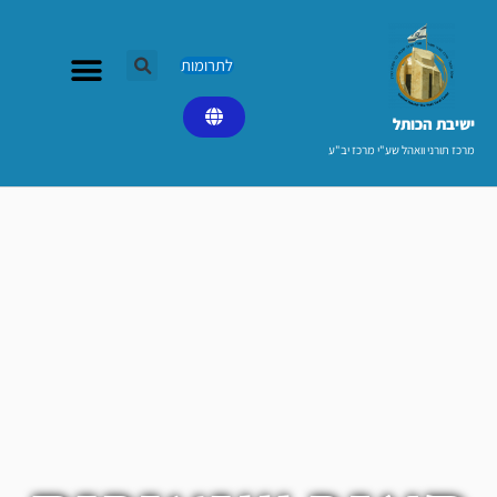
ילוג
תוכן
לתרומות
ישיבת הכותל​
מרכז תורני וואהל שע"י מרכז יב"ע