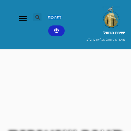
ילוג
תוכן
לתרומות
ישיבת הכותל​
מרכז תורני וואהל שע"י מרכז יב"ע