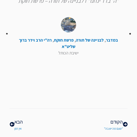
"ה' בדד ינחנו" I לבניינה של תורה – פרשת חוקת
במדבר
,
לבניינה של תורה
,
פרשת חוקת
,
רה"י הרב וידר ברוך
שליט"א
ישיבת הכותל
קודם
הבא
הקודם
הבא
"טעם מה יש בה"
אין זמן