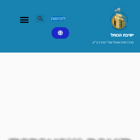
ילוג
תוכן
לתרומות
ישיבת הכותל​
מרכז תורני וואהל שע"י מרכז יב"ע