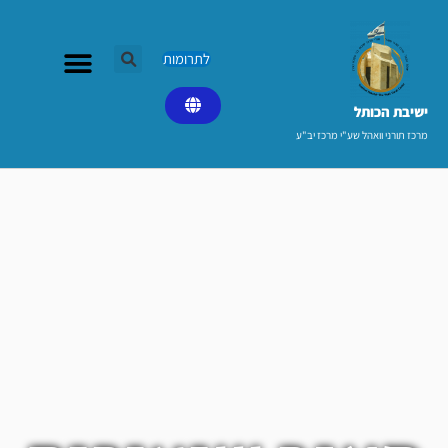
ילוג
תוכן
לתרומות
ישיבת הכותל​
מרכז תורני וואהל שע"י מרכז יב"ע