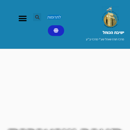
ילוג
תוכן
לתרומות
ישיבת הכותל​
מרכז תורני וואהל שע"י מרכז יב"ע