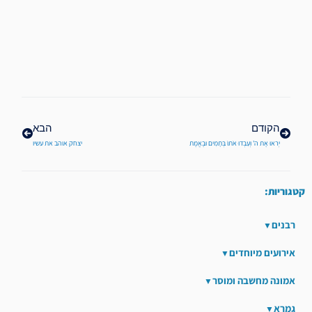
קודם
הבא
הקודם
הבא
יְראוּ אֶת ה' וְעִבְדוּ אֹתוֹ בְּתָמִים וּבֶאֱמֶת
יצחק אוהב את עשיו
קטגוריות:
רבנים
אירועים מיוחדים
אמונה מחשבה ומוסר
גמרא