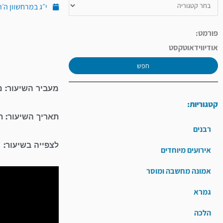
י״ג במרחשוון ה׳תש״פ 
פורמט:
אודיו
וידאו
טקסט
חפש
מעביר השיעור: מ
קטגוריות:
תאריך השיעור: 
רבנים
לצפייה בשיעור:
אירועים מיוחדים
אמונה מחשבה ומוסר
גמרא
הלכה