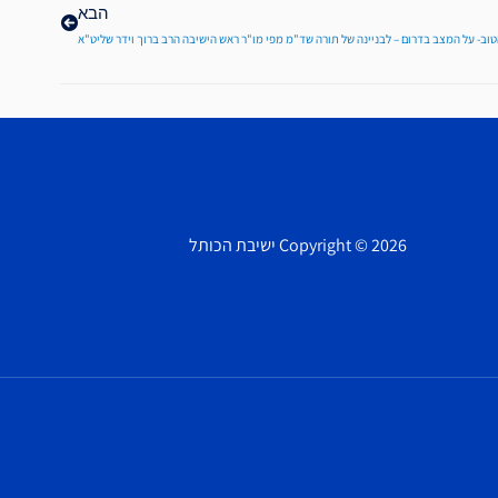
הבא
טוב- על המצב בדרום – לבניינה של תורה שד"מ מפי מו"ר ראש הישיבה הרב ברוך וידר שליט"א
Copyright © 2026 ישיבת הכותל