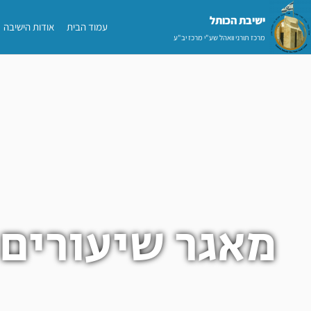
ילוג
ישיבת הכותל​
עמוד הבית
אודות הישיבה
תוכן
מרכז תורני וואהל שע"י מרכז יב"ע
מאגר שיעורים