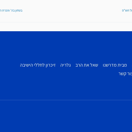
תל תש"פ
בטחון בה' והכרת ה
מבית מדרשנו
שאל את הרב
גלריה
זיכרון לחללי הישיבה
ור קשר