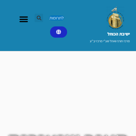
ילוג
תוכן
לתרומות
ישיבת הכותל​
מרכז תורני וואהל שע"י מרכז יב"ע