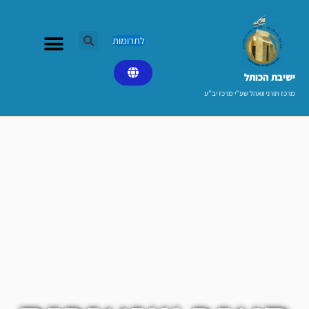
ילוג
תוכן
לתרומות
ישיבת הכותל​
מרכז תורני וואהל שע"י מרכז יב"ע